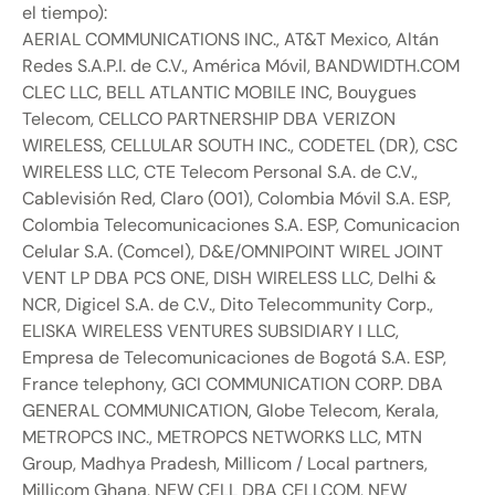
el tiempo):
AERIAL COMMUNICATIONS INC., AT&T Mexico, Altán
Redes S.A.P.I. de C.V., América Móvil, BANDWIDTH.COM
CLEC LLC, BELL ATLANTIC MOBILE INC, Bouygues
Telecom, CELLCO PARTNERSHIP DBA VERIZON
WIRELESS, CELLULAR SOUTH INC., CODETEL (DR), CSC
WIRELESS LLC, CTE Telecom Personal S.A. de C.V.,
Cablevisión Red, Claro (001), Colombia Móvil S.A. ESP,
Colombia Telecomunicaciones S.A. ESP, Comunicacion
Celular S.A. (Comcel), D&E/OMNIPOINT WIREL JOINT
VENT LP DBA PCS ONE, DISH WIRELESS LLC, Delhi &
NCR, Digicel S.A. de C.V., Dito Telecommunity Corp.,
ELISKA WIRELESS VENTURES SUBSIDIARY I LLC,
Empresa de Telecomunicaciones de Bogotá S.A. ESP,
France telephony, GCI COMMUNICATION CORP. DBA
GENERAL COMMUNICATION, Globe Telecom, Kerala,
METROPCS INC., METROPCS NETWORKS LLC, MTN
Group, Madhya Pradesh, Millicom / Local partners,
Millicom Ghana, NEW CELL DBA CELLCOM, NEW