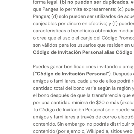
forma legal;
(b) no pueden ser duplicados, 
que Pangea lo permita expresamente; (c) pued
Pangea; (d) solo pueden ser utilizados de acu
canjeables por dinero en efectivo; y (f) puede
características o beneficios obtenidos median
o crea que el uso o el canje del Código Promoc
son válidos para los usuarios que residen en 
Código de Invitación Personal alias Códig
Puedes ganar bonificaciones invitando a amigo
(
“Código de Invitación Personal”
). Después 
amigos o familiares, cada uno de ellos podrá 
cantidad total del bono varía según la región 
el bono después de que la transferencia que e
por una cantidad mínima de $20 o más (excluy
Tu Código de Invitación Personal solo puede s
amigos y familiares a través de correo electró
contenido. Sin embargo, no podrás distribuir tu
contenido (por ejemplo, Wikipedia, sitios web