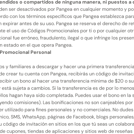
vendidos o compartidos de ninguna manera, ni puestos a d
en ser desactivados por Pangea en cualquier momento y por 
erdo con los términos específicos que Pangea establezca par
n expirar antes de su uso. Pangea se reserva el derecho de ret
te el uso de Códigos Promocionales por ti o por cualquier ot
ional fue erróneo, fraudulento, ilegal o que infringe los pre
un estado en el que opera Pangea.
o Promocional Personal
s y familiares a descargar y hacer una primera transferencia 
de crear tu cuenta con Pangea, recibirás un código de invita
recibir un bono al hacer una transferencia mínima de $20 o s
y está sujeta a cambios. Si la transferencia es de por lo men
llos hagan haya sido completada. Puedes usar el bono en la si
endo comisiones). Las bonificaciones no son canjeables por 
er utilizado para fines personales y no comerciales. No dudes
nico, SMS, WhatsApp, páginas de Facebook, blogs personales, e
 código de invitación en sitios en los que tú seas un colabora
 de cupones, tiendas de aplicaciones y sitios web de reseñas