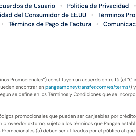
cuerdos de Usuario
•
Política de Privacidad
•
cidad del Consumidor de EE.UU
•
Términos Pr
•
Términos de Pago de Factura
•
Comunicaci
os Promocionales”) constituyen un acuerdo entre tú (el “Clien
 pueden encontrar en
pangeamoneytransfer.com/es/terms/
) 
gún se define en los Términos y Condiciones que se incorpora
ódigos promocionales que pueden ser canjeables por crédito e
un proveedor externo, sujeto a los términos que Pangea estab
 Promocionales (a) deben ser utilizados por el público al que 