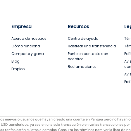
Empresa
Recursos
Le
Acerca de nosotros
Centro de ayuda
Tér
Cómo funciona
Rastrear una transferencia
Tér
Comparte y gana
Ponte en contacto con
Pol
nosotros
Blog
Avi
Reclamaciones
con
Empleo
Avi
Pre
arios nuevos o usuarios que hayan creado una cuenta en Pangea pero no hayan 
 USD transferidos, ya sea en una sola transacción o en varias transacciones por
as tarifas están sujetas a cambios. Consulta los términos para ver la lista de pa