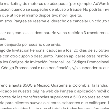
 de marketing de motores de búsqueda (por ejemplo, AdWords
ción cuando se sospeche de abuso o fraude. No podrás invitarte
n que utilice el mismo dispositivo móvil que tú.
 mismo. Pangea se reserva el derecho de cancelar un código d
er canjeados si el destinatario ya ha recibido 3 transferenci
ses.
er canjeado por usuario que envía.
go de Invitación Personal caducan a los 120 días de su obtenc
 con otro cupón o descuento. Pueden aplicarse otras restric
a los Códigos de Invitación Personal, los Códigos Promocional
un Código Promocional o una bonificación, y/o suspender tu cue
rencia hasta $500 a México, Guatemala, Colombia, Tailandia, 
blicado en nuestra página web de Pangea o aplicación móvil 
mportes de las transferencias superiores a 500 dólares se conv
e para clientes nuevos o clientes existentes que califiquen.
encias elegidas hasta que el total de todas las transferencia