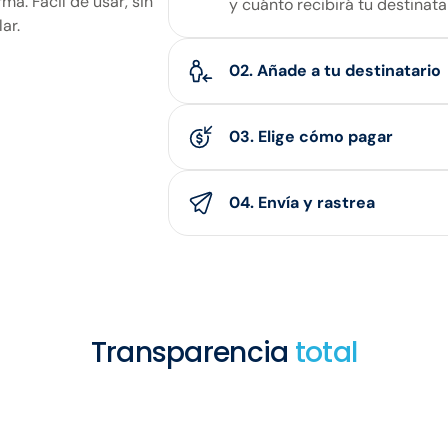
a. Fácil de usar, sin
y cuánto recibirá tu destinatar
ar.
02. Añade a tu destinatario
Ingresa la información de tu d
03. Elige cómo pagar
Paga con una tarjeta de débit
funcione para ti.
04. Envía y rastrea
Confirma tu transferencia y o
cada paso.
Transparencia
total