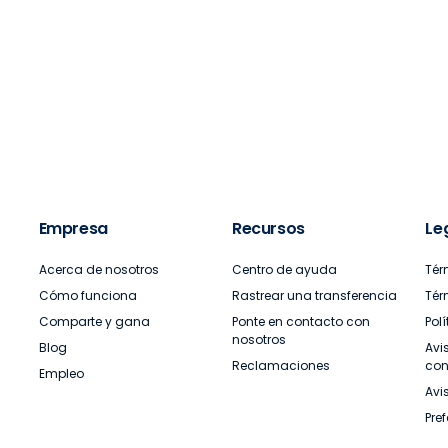
Empresa
Recursos
Le
Acerca de nosotros
Centro de ayuda
Tér
Cómo funciona
Rastrear una transferencia
Tér
Comparte y gana
Ponte en contacto con
Pol
nosotros
Blog
Avi
Reclamaciones
con
Empleo
Avi
Pre