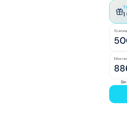
T
1
Tú enví
Ellos re
Sin