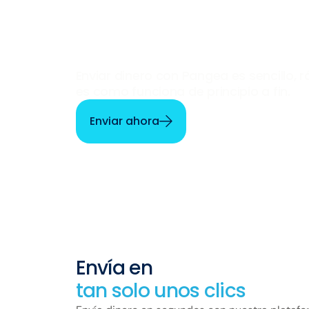
minutos
Enviar dinero con Pangea es sencillo, r
es como funciona de principio a fin.
Enviar ahora
Envía en
tan solo unos clics