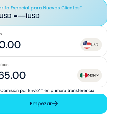
arifa Especial para Nuevos Clientes*
 USD =
--
1
USD
as
USD
ciben
MXN
 Comisión por Envío** en primera transferencia
Empezar