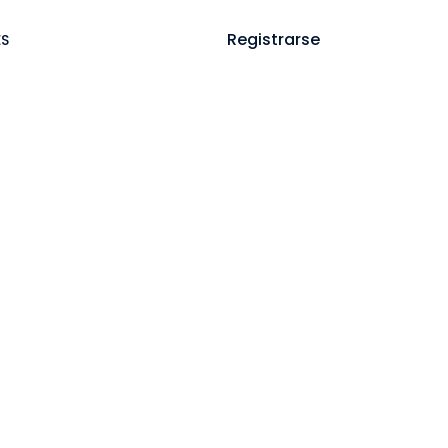
Ayuda
Iniciar sesión
Registrarse
ES