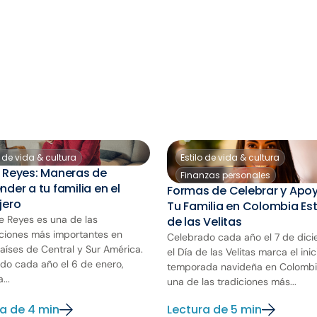
o de vida & cultura
Estilo de vida & cultura
 Reyes: Maneras de
Finanzas personales
nder a tu familia en el
Formas de Celebrar y Apoy
jero
Tu Familia en Colombia Est
de Reyes es una de las
de las Velitas
ciones más importantes en
Celebrado cada año el 7 de dici
países de Central y Sur América.
el Día de las Velitas marca el inic
do cada año el 6 de enero,
temporada navideña en Colombi
...
una de las tradiciones más...
a de 4 min
Lectura de 5 min