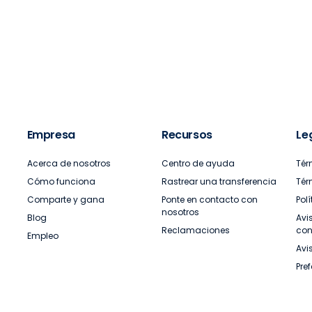
Empresa
Recursos
Le
Acerca de nosotros
Centro de ayuda
Tér
Cómo funciona
Rastrear una transferencia
Tér
Comparte y gana
Ponte en contacto con
Pol
nosotros
Blog
Avi
Reclamaciones
con
Empleo
Avi
Pre