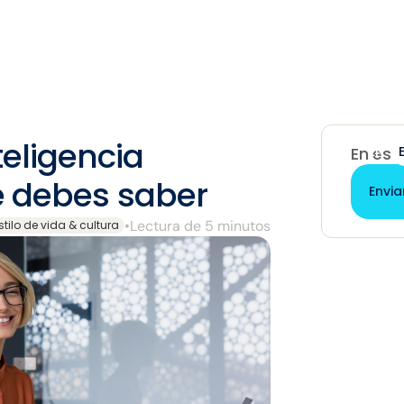
teligencia
EN
En est
que debes saber
Envia
•
Lectura de 5 minutos
stilo de vida & cultura