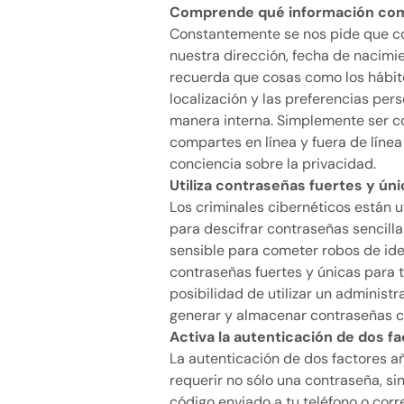
Comprende qué información com
Constantemente se nos pide que 
nuestra dirección, fecha de nacimi
recuerda que cosas como los hábit
localización y las preferencias pe
manera interna. Simplemente ser c
compartes en línea y fuera de lín
conciencia sobre la privacidad.
Utiliza contraseñas fuertes y ún
Los criminales cibernéticos están u
para descifrar contraseñas sencill
sensible para cometer robos de iden
contraseñas fuertes y únicas para t
posibilidad de utilizar un administ
generar y almacenar contraseñas c
Activa la autenticación de dos f
La autenticación de dos factores a
requerir no sólo una contraseña, si
código enviado a tu teléfono o corr