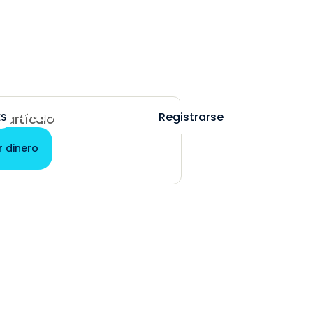
Ayuda
Iniciar sesión
Registrarse
ES
e artículo
r dinero