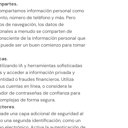
partes.
compartamos información personal como
ento, número de teléfono y más. Pero
os de navegación, los datos de
rsonales a menudo se comparten de
onsciente de la información personal que
ea puede ser un buen comienzo para tomar
icas
.
tilizando IA y herramientas sofisticadas
as y acceder a información privada y
tidad o fraudes financieros. Utiliza
us cuentas en línea, o considera la
rador de contraseñas de confianza para
omplejas de forma segura.
actores
.
ñade una capa adicional de seguridad al
no una segunda identificación, como un
eo electrónico. Activa la autenticación de