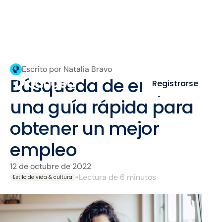
Escrito por Natalia Bravo
Búsqueda de empleo:
Registrarse
una guía rápida para
obtener un mejor
empleo
12 de octubre de 2022
•
Lectura de 6 minutos
Estilo de vida & cultura