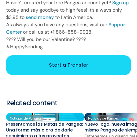
Haven’t created your free Pangea account yet?
Sign up
today and say goodbye to high fees! It’s always only
$3.95 to
send money
to Latin America.
As always, if you have any questions, visit our
Support
Center
or call us at +1 866-858-9928.
???? Will you be our Valentine? ????
#HappySending
Start a Transfer
Related content
Noticias de Pangea
Noticias de Pangea
Presentamos las Metas de Pangea:
Nuevo logo, nueva imag
Una forma más clara de darle
mismo Pangea de siem
seguimiento a tus proyectos
Estrenamos un diseño más