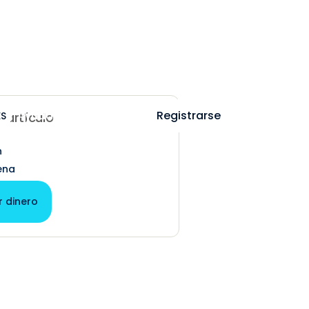
Ayuda
Iniciar sesión
Registrarse
ES
e artículo
n
ena
r dinero