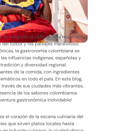
 te imaginas el café de talla mundial, los
 del fútbol y los paisajes maravilloso.
ónicas, la gastronomía colombiana se
 las influencias indígenas, españolas y
tradición y diversidad regional.
antes de la comida, con ingredientes
lemáticos en todo el país. En este blog,
 a través de sus ciudades más vibrantes,
esencia de los sabores colombianos.
aventura gastronómica inolvidable!
s el corazón de la escena culinaria del
les que sirven platos locales hasta
n la fusión culinaria, la ciudad ofrece