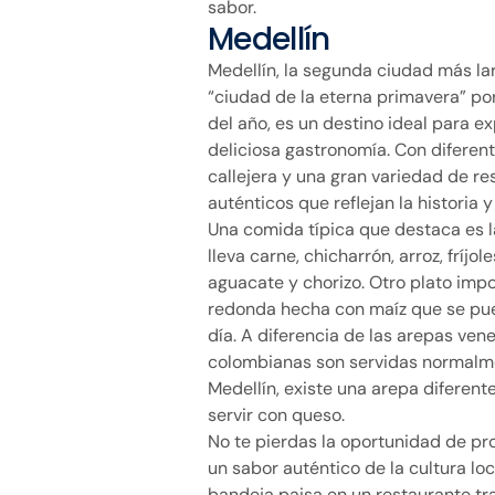
sabor.
Medellín
Medellín, la segunda ciudad más la
“ciudad de la eterna primavera” por
del año, es un destino ideal para ex
deliciosa gastronomía. Con diferen
callejera y una gran variedad de re
auténticos que reflejan la historia y
Una comida típica que destaca es l
lleva carne, chicharrón, arroz, fríjol
aguacate y chorizo. Otro plato imp
redonda hecha con maíz que se pue
día. A diferencia de las arepas vene
colombianas son servidas normalme
Medellín, existe una arepa diferent
servir con queso.
No te pierdas la oportunidad de pro
un sabor auténtico de la cultura lo
bandeja paisa en un restaurante tr