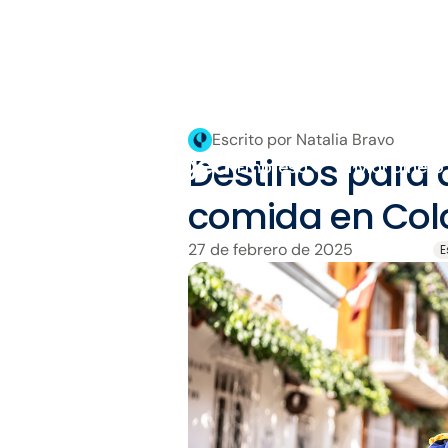
Escrito por Natalia Bravo
Destinos para 
Empresa
Enviar dinero
comida en Co
27 de febrero de 2025
E