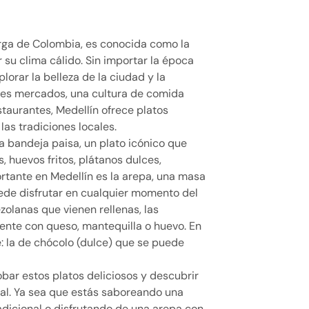
rga de Colombia, es conocida como la
 su clima cálido. Sin importar la época
plorar la belleza de la ciudad y la
tes mercados, una cultura de comida
staurantes, Medellín ofrece platos
 las tradiciones locales.
a bandeja paisa, un plato icónico que
es, huevos fritos, plátanos dulces,
ortante en Medellín es la arepa, una masa
de disfrutar en cualquier momento del
zolanas que vienen rellenas, las
nte con queso, mantequilla o huevo. En
e: la de chócolo (dulce) que se puede
bar estos platos deliciosos y descubrir
cal. Ya sea que estás saboreando una
adicional o disfrutando de una arepa con