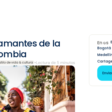
amantes de la
EN
En est
Bogotá
lombia
Medellí
Cartag
•
Lectura de 5 minutos
stilo de vida & cultura
Envia