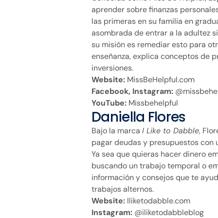
aprender sobre finanzas personale
las primeras en su familia en gradu
asombrada de entrar a la adultez si
su misión es remediar esto para otr
enseñanza, explica conceptos de p
inversiones.
Website:
MissBeHelpful.com
Facebook, Instagram:
@missbehel
YouTube:
Missbehelpful
Daniella Flores
Bajo la marca
I Like to Dabble
, Flo
pagar deudas y presupuestos con u
Ya sea que quieras hacer dinero e
buscando un trabajo temporal o em
información y consejos que te ayud
trabajos alternos.
Website:
Iliketodabble.com
Instagram:
@iliketodabbleblog