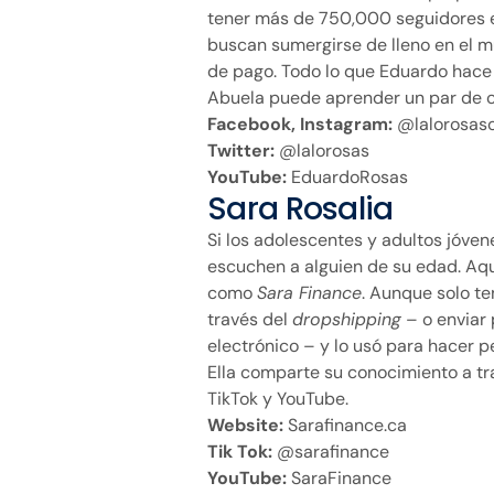
tener más de 750,000 seguidores e
buscan sumergirse de lleno en el mu
de pago. Todo lo que Eduardo hace 
Abuela puede aprender un par de c
Facebook, Instagram:
@lalorosas
Twitter:
@lalorosas
YouTube:
EduardoRosas
Sara Rosalia
Si los adolescentes y adultos jóven
escuchen a alguien de su edad. Aqu
como
Sara Finance
. Aunque solo te
través del
dropshipping
– o enviar
electrónico – y lo usó para hacer p
Ella comparte su conocimiento a tr
TikTok y YouTube.
Website:
Sarafinance.ca
Tik Tok:
@sarafinance
YouTube:
SaraFinance