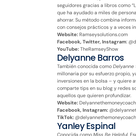
seguidores gracias a libros como “L
que ha ayudado a miles de personas
ahorrar. Su método combina informa
con consejos prácticos y a veces in
Website:
Ramseysolutions.com
Facebook, Twitter, Instagram
: @
YouTube:
TheRamseyShow
Delyanne Barros
También conocida como
Delyanne
millonaria por su esfuerzo propio, y
inversiones en la bolsa – y quiere 
comparte tips en su blog y redes s
aquellos que quieren profundizar.
Website:
Delyannethemoneycoach
Facebook, Instagram:
@delyanne
TikTok:
@delyannethemoneycoac
Yanley Espinal
Conocida como
Miss Be Helpful
, E