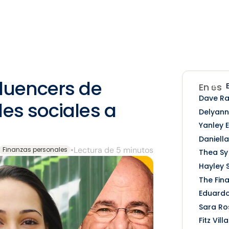
fluencers de
EN
En est
Dave R
des sociales a
Delyann
Yanley E
Daniella
•
Lectura de 5 minutos
Finanzas personales
Thea Sy
Hayley 
The Fina
Eduard
Sara Ro
Fitz Vill