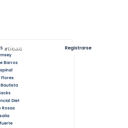
Ayuda
Iniciar sesión
Registrarse
ES
e artículo
amsey
e Barros
spinal
 Flores
 Bautista
Sacks
ncial Diet
o Rosas
salia
afuerte