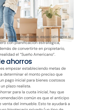
a meta inalcanzable, especialmente si
ero con planificación estratégica,
demás de convertirte en propietario,
 realidad el “Sueño Americano”.
de ahorros
ebes empezar estableciendo metas de
ra determinar el monto preciso que
(un pago inicial para bienes costosos
un plazo realista.
orrar para la cuota inicial, hay que
ecomendación común es que el anticipo
e venta del inmueble. Esto te ayudará a
uro hipotecario privado (un tipo de