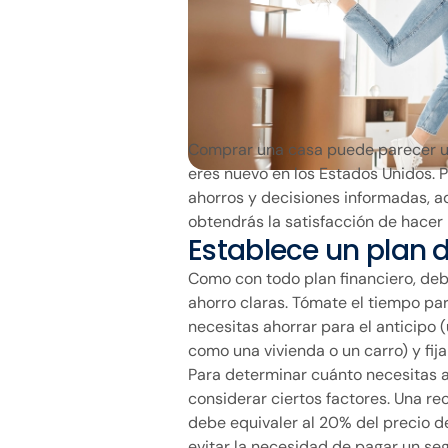
Comprar una casa puede parecer un
eres nuevo en los Estados Unidos. P
ahorros y decisiones informadas, a
obtendrás la satisfacción de hacer
Establece un plan 
Como con todo plan financiero, d
ahorro claras. Tómate el tiempo pa
necesitas ahorrar para el anticipo 
como una vivienda o un carro) y fija 
Para determinar cuánto necesitas ah
considerar ciertos factores. Una r
debe equivaler al 20% del precio d
evitar la necesidad de pagar un seg