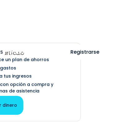
Ayuda
Iniciar sesión
Registrarse
ES
e artículo
ce un plan de ahorros
 gastos
 tus ingresos
r con opción a compra y
as de asistencia
r dinero