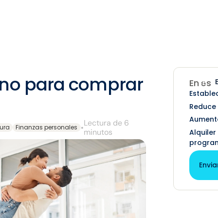
ano para comprar
EN
En est
Estable
Reduce
Aumenta
Lectura de 6
•
tura
Finanzas personales
minutos
Alquile
program
Envia