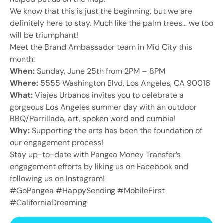
We know that this is just the beginning, but we are
definitely here to stay. Much like the palm trees… we too
will be triumphant!
Meet the Brand Ambassador team in Mid City this
month:
When:
Sunday, June 25th from 2PM – 8PM
Where:
5555 Washington Blvd, Los Angeles, CA 90016
What:
Viajes Urbanos invites you to celebrate a
gorgeous Los Angeles summer day with an outdoor
BBQ/Parrillada, art, spoken word and cumbia!
Why:
Supporting the arts has been the foundation of
our engagement process!
Stay up-to-date with Pangea Money Transfer’s
engagement efforts by liking us on Facebook and
following us on Instagram!
#GoPangea #HappySending #MobileFirst
#CaliforniaDreaming