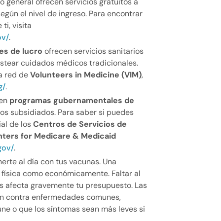
lo general ofrecen servicios gratuitos a
según el nivel de ingreso. Para encontrar
ti, visita
ov/
.
es de lucro
ofrecen servicios sanitarios
stear cuidados médicos tradicionales.
la red de
Volunteers in Medicine (VIM)
,
g/
.
 en
programas gubernamentales de
os subsidiados. Para saber si puedes
ial de los
Centros de Servicios de
nters for Medicare & Medicaid
gov/
.
rte al día con tus vacunas. Una
 física como económicamente. Faltar al
as afecta gravemente tu presupuesto. Las
ión contra enfermedades comunes,
ne o que los síntomas sean más leves si