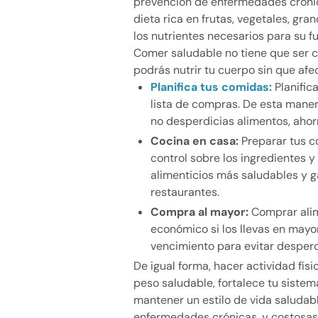
prevención de enfermedades crónic
dieta rica en frutas, vegetales, gra
los nutrientes necesarios para su 
Comer saludable no tiene que ser c
podrás nutrir tu cuerpo sin que afect
Planifica tus comidas:
Planific
lista de compras. De esta maner
no desperdicias alimentos, ahor
Cocina en casa:
Preparar tus c
control sobre los ingredientes y
alimenticios más saludables y 
restaurantes.
Compra al mayor:
Comprar ali
económico si los llevas en mayo
vencimiento para evitar desperd
De igual forma, hacer actividad fí
peso saludable, fortalece tu sistem
mantener un estilo de vida saludabl
enfermedades crónicas, y costosas