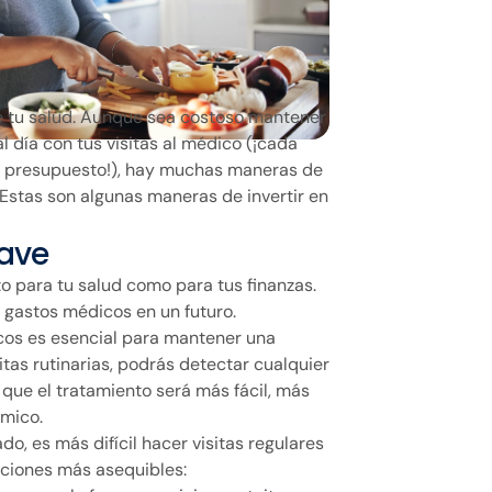
de tu salud. Aunque sea costoso mantener
al día con tus visitas al médico (¡cada
l presupuesto!), hay muchas maneras de
 Estas son algunas maneras de invertir en
lave
to para tu salud como para tus finanzas.
 gastos médicos en un futuro.
os es esencial para mantener una
itas rutinarias, podrás detectar cualquier
a que el tratamiento será más fácil, más
ómico.
o, es más difícil hacer visitas regulares
pciones más asequibles: