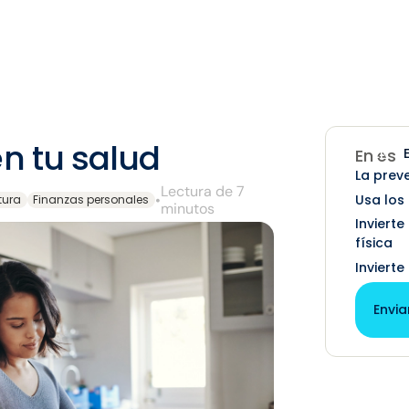
en tu salud
EN
En est
La prev
Lectura de 7
Usa los
•
ltura
Finanzas personales
minutos
Invierte
física
Invierte
Envia