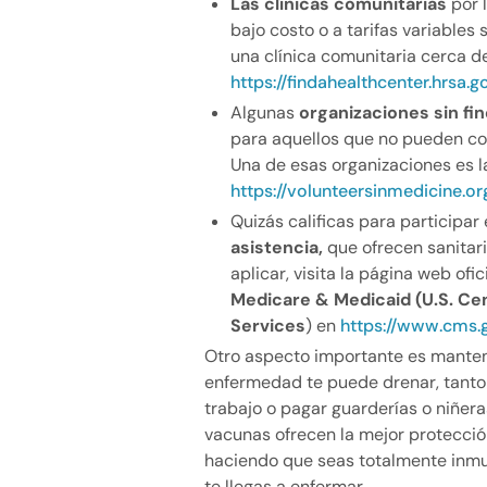
Las clínicas comunitarias
por 
bajo costo o a tarifas variables 
una clínica comunitaria cerca de 
https://findahealthcenter.hrsa.g
Algunas
organizaciones sin fin
para aquellos que no pueden co
Una de esas organizaciones es 
https://volunteersinmedicine.or
Quizás calificas para participar
asistencia,
que ofrecen sanitari
aplicar, visita la página web ofic
Medicare & Medicaid (U.S. Ce
Services
) en
https://www.cms.
Otro aspecto importante es mantene
enfermedad te puede drenar, tanto
trabajo o pagar guarderías o niñer
vacunas ofrecen la mejor protecc
haciendo que seas totalmente inmu
te llegas a enfermar.