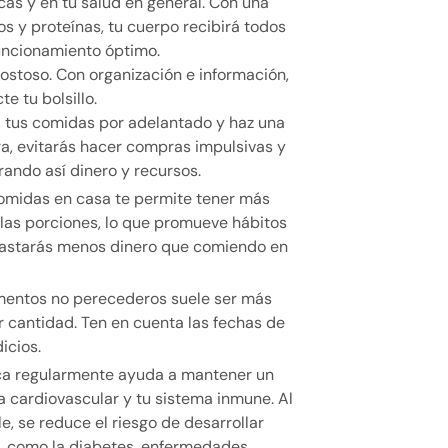
as y en tu salud en general. Con una
nos y proteínas, tu cuerpo recibirá todos
funcionamiento óptimo.
ostoso. Con organización e información,
e tu bolsillo.
a tus comidas por adelantado y haz una
a, evitarás hacer compras impulsivas y
rando así dinero y recursos.
omidas en casa te permite tener más
 las porciones, lo que promueve hábitos
gastarás menos dinero que comiendo en
mentos no perecederos suele ser más
r cantidad. Ten en cuenta las fechas de
icios.
sica regularmente ayuda a mantener un
a cardiovascular y tu sistema inmune. Al
e, se reduce el riesgo de desarrollar
, como la diabetes, enfermedades