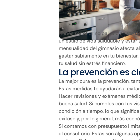
Debes ser el principal accionista 
un estilo de vida saludable y estar 
mensualidad del gimnasio afecta a
gastar sabiamente en tu bienestar.
tu salud sin estrés financiero.
La prevención es c
La mejor cura es la prevención, tan
Estas medidas te ayudarán a evitar
Hacer revisiones y exámenes médic
buena salud. Si cumples con tus vis
condición a tiempo, lo que signific
exitoso y, por lo general, más econ
Si contamos con presupuesto limitad
al consultorio. Estas son algunas o