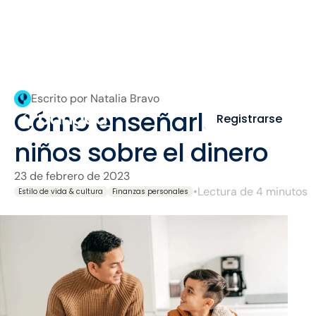
Escrito por Natalia Bravo
Cómo enseñarle a los
Registrarse
niños sobre el dinero
23 de febrero de 2023
•
Lectura de 4 minutos
Estilo de vida & cultura
Finanzas personales