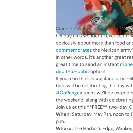
Cinco de Mayo is almost here! Whil
holiday as a wonderful excuse to ind
obviously about more than food and
commemorates
the Mexican army’s 
In other words, it’s another great r
great time to send an instant
money
debit-to-debit
option!
If you’re in the Chicagoland area
bars will be celebrating the day wi
#GoPangea
team, we’ll be extendi
the weekend, along with celebratin
Join us at this
**FREE**
two-day
C
When:
Saturday, May 7th, noon to 1
p.m.
Where:
The Harbor’s Edge, Waukeg