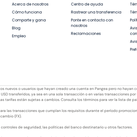
Acerca de nosotros
Centro de ayuda
Tér
Cómo funciona
Rastrear una transferencia
Tér
Comparte y gana
Ponte en contacto con
Pol
nosotros
Blog
Avi
Reclamaciones
con
Empleo
Avi
Pre
arios nuevos o usuarios que hayan creado una cuenta en Pangea pero no hayan 
 USD transferidos, ya sea en una sola transacción o en varias transacciones por
as tarifas están sujetas a cambios. Consulta los términos para ver la lista de pa
ara las transacciones que cumplan los requisitos durante el período promociona
 cambio (FX).
ntroles de seguridad, las políticas del banco destinatario u otros factores.