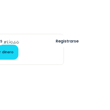
Ayuda
Iniciar sesión
Registrarse
ES
e artículo
r dinero