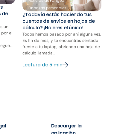
Noticias de Pangea
os
Finanzas personales
s de
¿Todavía estás haciendo tus
cuentas de envíos en hojas de
s un
cálculo? ¡No eres el único!
 por el
Todos hemos pasado por ahí alguna vez.
e
Es fin de mes, y te encuentras sentado
egue...
frente a tu laptop, abriendo una hoja de
cálculo llamada...
Lectura de 5 min
gal
Descargar la
aplicación