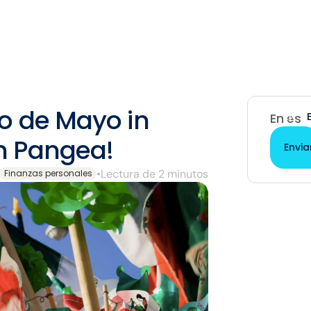
o de Mayo in
EN
En est
h Pangea!
Envia
•
Lectura de 2 minutos
Finanzas personales