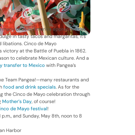
e many of us in America appreciate the
ulge in tasty tacos and margaritas, it’s
 libations. Cinco de Mayo
victory at the Battle of Puebla in 1862.
eason to celebrate Mexican culture. And a
 transfer to Mexico
with Pangea’s
—like Team Pangea!—many restaurants and
th
food and drink specials
. As for the
ng the Cinco de Mayo celebration through
g
Mother’s Day
, of course!
inco de Mayo festival
!
1 p.m., and Sunday, May 8th, noon to 8
an Harbor