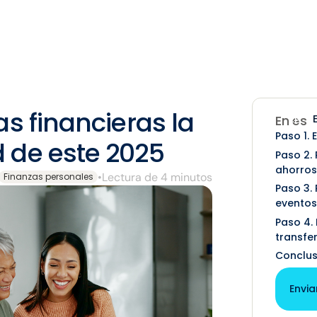
s financieras la
EN
En est
Paso 1.
 de este 2025
Paso 2. 
ahorros
•
Lectura de 4 minutos
Finanzas personales
Paso 3.
eventos
Paso 4. 
transfe
Conclus
Envia