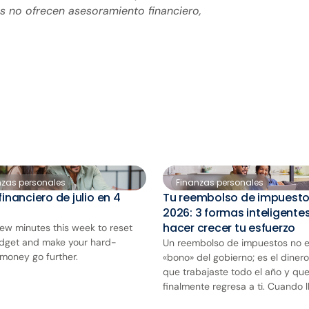
os no ofrecen asesoramiento financiero,
nzas personales
Finanzas personales
financiero de julio en 4
Tu reembolso de impuest
2026: 3 formas inteligente
hacer crecer tu esfuerzo
few minutes this week to reset
dget and make your hard-
Un reembolso de impuestos no e
money go further.
«bono» del gobierno; es el dinero
que trabajaste todo el año y qu
finalmente regresa a ti. Cuando ll