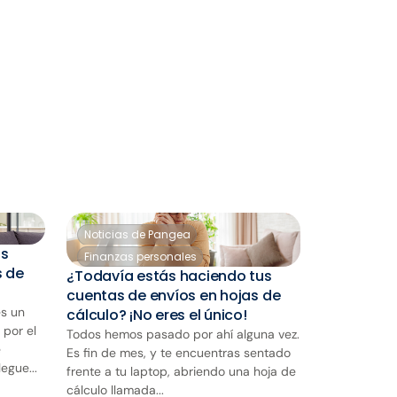
Noticias de Pangea
os
Finanzas personales
s de
¿Todavía estás haciendo tus
cuentas de envíos en hojas de
s un
cálculo? ¡No eres el único!
 por el
Todos hemos pasado por ahí alguna vez.
e
Es fin de mes, y te encuentras sentado
egue...
frente a tu laptop, abriendo una hoja de
cálculo llamada...