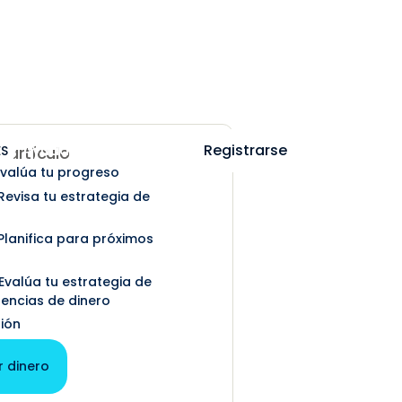
Ayuda
Iniciar sesión
Registrarse
ES
e artículo
 Evalúa tu progreso
Revisa tu estrategia de
 Planifica para próximos
Evalúa tu estrategia de
rencias de dinero
ión
r dinero