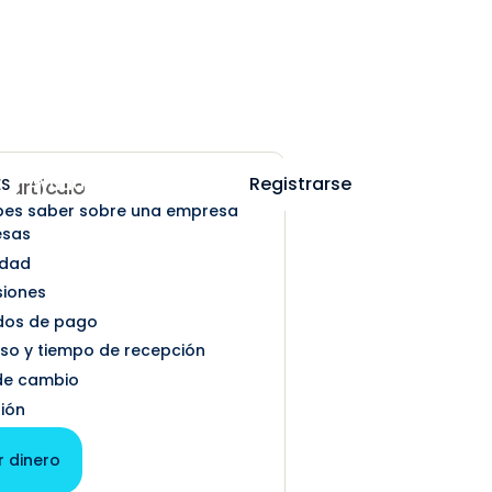
Ayuda
Iniciar sesión
Registrarse
ES
e artículo
es saber sobre una empresa
esas
idad
siones
dos de pago
eso y tiempo de recepción
 de cambio
ión
r dinero