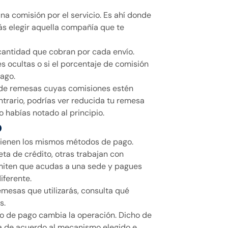
 comisión por el servicio. Es ahí donde
s elegir aquella compañía que te
 cantidad que cobran por cada envío.
s ocultas o si el porcentaje de comisión
pago.
a de remesas cuyas comisiones estén
ntrario, podrías ver reducida tu remesa
 habías notado al principio.
o
 tienen los mismos métodos de pago.
ta de crédito, otras trabajan con
miten que acudas a una sede y pagues
diferente.
emesas que utilizarás, consulta qué
s.
 de pago cambia la operación. Dicho de
nta de acuerdo al mecanismo elegido e