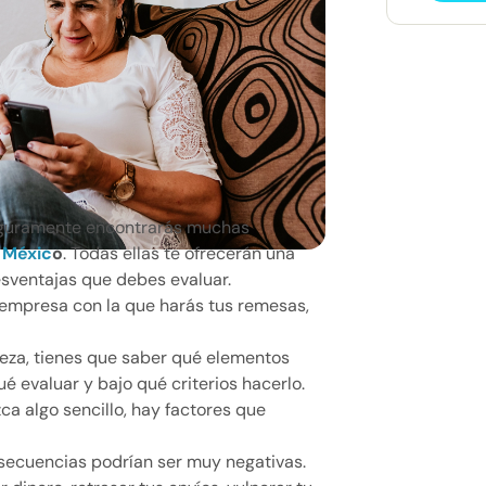
seguramente encontrarás muchas
 Méxic
o
. Todas ellas te ofrecerán una
esventajas que debes evaluar.
 empresa con la que harás tus remesas,
beza, tienes que saber qué elementos
é evaluar y bajo qué criterios hacerlo.
a algo sencillo, hay factores que
nsecuencias podrían ser muy negativas.