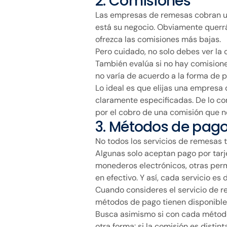
2. Comisiones
Las empresas de remesas cobran una
está su negocio. Obviamente querrá
ofrezca las comisiones más bajas.
Pero cuidado, no solo debes ver la
También evalúa si no hay comisione
no varía de acuerdo a la forma de 
Lo ideal es que elijas una empres
claramente especificadas. De lo co
por el cobro de una comisión que no
3. Métodos de pag
No todos los servicios de remesas
Algunas solo aceptan pago por tarje
monederos electrónicos, otras per
en efectivo. Y así, cada servicio es 
Cuando consideres el servicio de r
métodos de pago tienen disponible
Busca asimismo si con cada método
otra forma: si la comisión es disti