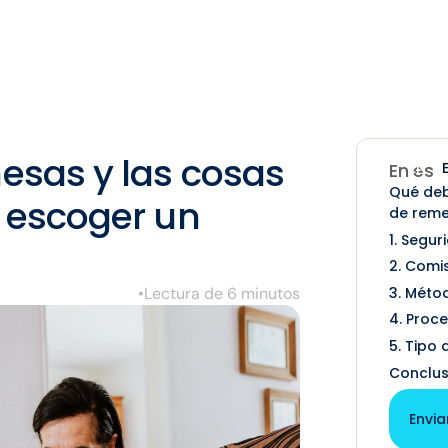
mesas y las cosas
EN
En est
Qué deb
l escoger un
de rem
1. Segur
2. Comi
3. Méto
•
Lectura de 6 minutos
4. Proc
5. Tipo
Conclus
Envia