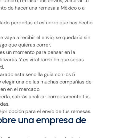
inero, retrasar tus envíos, vulnerar tu
tento de hacer una remesa a México o a
n lado perderías el esfuerzo que has hecho
ue vaya a recibir el envío, se quedaría sin
sgo que quieras correr.
es un momento para pensar en la
lizarás. Y es vital también que sepas
i.
rado esta sencilla guía con los 5
e elegir una de las muchas compañías de
ten en el mercado.
erla, sabrás analizar correctamente tus
odas.
or opción para el envío de tus remesas.
obre una empresa de